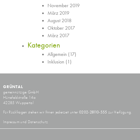
November 2019
März 2019
August 2018
Oktober 2017
März 2017
Kategorien
Allgemein
(17)
Inklusion
(1)
GRÜNTAL
gemeinnützige GmbH
Hünefeldstraße 14a
42285 Wuppertal
Für Rückfragen stehen wir Ihnen jederzeit unter
0202-28110-555
zur Verfügung.
Impressum und Datenschutz