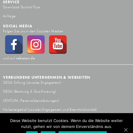
SERVICE
Download Grüntal Flyer
Anfrage
SOCIAL MEDIA
Folgen Sie uns in den Sozialen Medien
und auf
nebenan.de
VERBUNDENE UNTERNEHMEN & WEBSEITEN
GESA Stiftung
(soziales Engagement)
GESA
(Beratung & Qualifizierung)
VENTURA
(Personaldienstleistungen)
Holzenergiehof
(soziales Engagement und Brennholzhandel)
WIR SIND MITGLIED
Diese Website benutzt Cookies. Wenn du die Website weiter
nutzt, gehen wir von deinem Einverständnis aus.