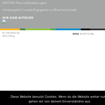
VENTURA
(Personaldienstleistungen)
Holzenergiehof
(soziales Engagement und Brennholzhandel)
WIR SIND MITGLIED
Ein Unternehmen der
GESA Stiftung
Diese Website benutzt Cookies. Wenn du die Website weiter nut
gehen wir von deinem Einverständnis aus.