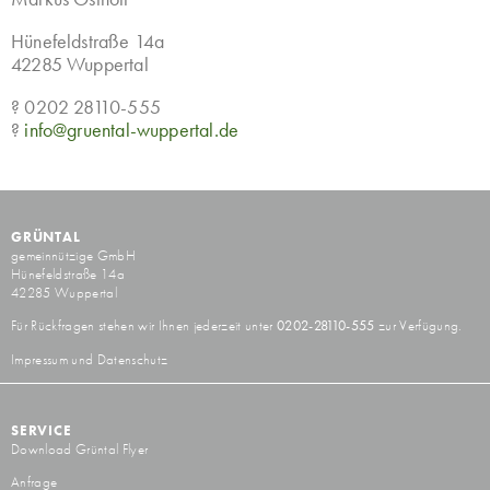
Hünefeldstraße 14a
42285 Wuppertal
? 0202 28110-555
?
info@gruental-wuppertal.de
GRÜNTAL
gemeinnützige GmbH
Hünefeldstraße 14a
42285 Wuppertal
Für Rückfragen stehen wir Ihnen jederzeit unter
0202-28110-555
zur Verfügung.
Impressum und Datenschutz
SERVICE
Download Grüntal Flyer
Anfrage