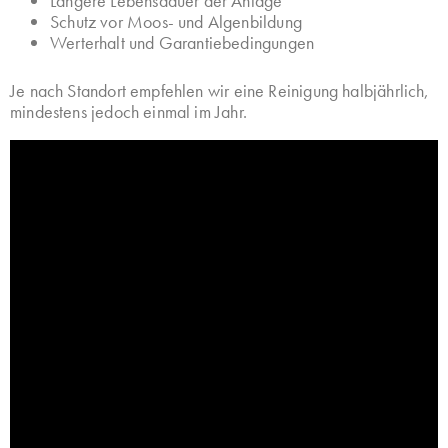
Längere Lebensdauer der Anlage
Schutz vor Moos- und Algenbildung
Werterhalt und Garantiebedingungen
Je nach Standort empfehlen wir eine Reinigung halbjährlich,
mindestens jedoch einmal im Jahr.